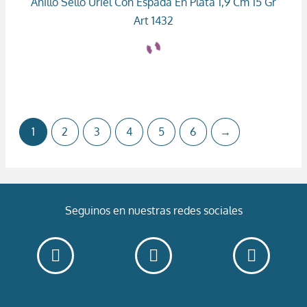
Anillo Sello Uriel Con Espada En Plata 1,9 Cm 15 Gr
Art 1432
1
2
3
4
5
6
→
Seguinos en nuestras redes sociales