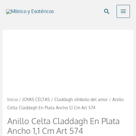
Ir
Buscar
al
contenido
Anillo
Celta
Claddagh
En
Plata
Ancho
1,1
Cm
Inicio
/
JOYAS CELTAS
/
Claddagh símbolo del amor
/ Anillo
Art
Celta Claddagh En Plata Ancho 1,1 Cm Art 574
574
Anillo Celta Claddagh En Plata
cantidad
Ancho 1,1 Cm Art 574